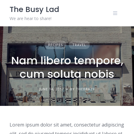
Skip
The Busy Lad
to
content
We are hear to share!
RECIPES
TRAVEL
Nam libero tempore,
cum soluta nobis
JUNE 14, 2017
BY THEBBAZF
Lorem ipsum dolor sit amet, consectetur adipiscing
elit, sed do eiusmod tempor incididunt ut labore et