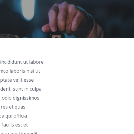
incididunt ut labore
co laboris nisi ut
ptate velit esse
ident, sunt in culpa
o odio dignissimos
ores et quas
a qui officia
acilis est et
que nihil impedit