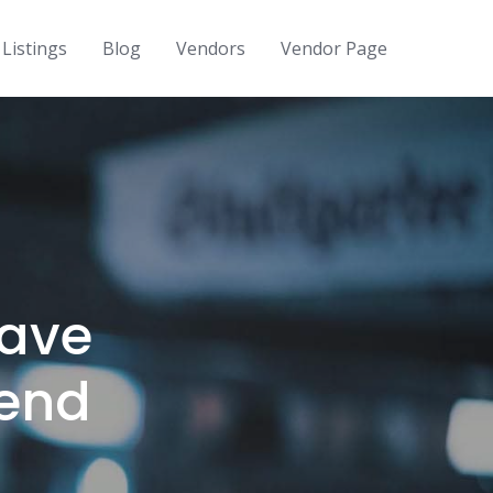
Listings
Blog
Vendors
Vendor Page
have
kend