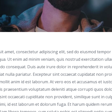
t amet, consectetur adipiscing elit, sed do eiusmod tempor 
ua. Ut enim ad minim veniam, quis nostrud exercitation ullam
o consequat. Duis aute irure dolor in reprehenderit in volu
iat nulla pariatur. Excepteur sint occaecat cupidatat non pro
 mollit anim id est laborum. At vero eos et accusamus et iust
iis praesentium voluptatum deleniti atque corrupti quos dol
sint occaecati cupiditate non provident, similique sunt in culp
imi, id est laborum et dolorum fuga. Et harum quidem rerum f
 Nam libero tempore, cum soluta nobis est eligendi optio cum