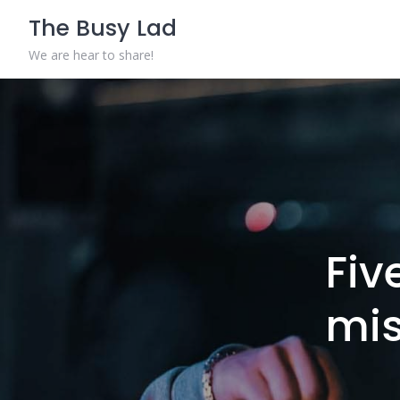
Skip
The Busy Lad
to
content
We are hear to share!
Fiv
mis