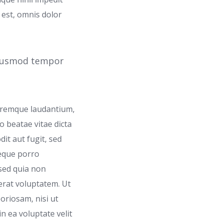
est, omnis dolor
 eiusmod tempor
loremque laudantium,
o beatae vitae dicta
it aut fugit, sed
Neque porro
 sed quia non
rat voluptatem. Ut
oriosam, nisi ut
n ea voluptate velit