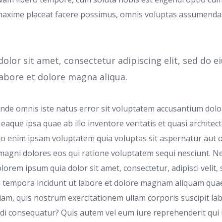
maxime placeat facere possimus, omnis voluptas assumenda 
olor sit amet, consectetur adipiscing elit, sed do
labore et dolore magna aliqua.
 unde omnis iste natus error sit voluptatem accusantium do
aque ipsa quae ab illo inventore veritatis et quasi architect
o enim ipsam voluptatem quia voluptas sit aspernatur aut od
agni dolores eos qui ratione voluptatem sequi nesciunt. 
lorem ipsum quia dolor sit amet, consectetur, adipisci velit,
tempora incidunt ut labore et dolore magnam aliquam quae
am, quis nostrum exercitationem ullam corporis suscipit lab
di consequatur? Quis autem vel eum iure reprehenderit qui i